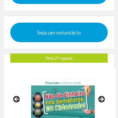
Seja um voluntário
Pira 21 apoia