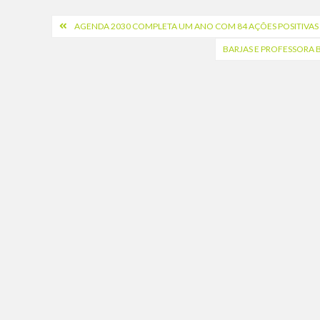
Navegação
AGENDA 2030 COMPLETA UM ANO COM 84 AÇÕES POSITIVAS
de
BARJAS E PROFESSORA 
Post