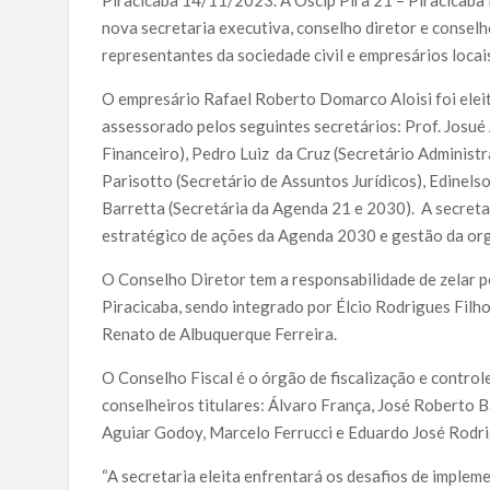
Piracicaba 14/11/202
3
. A Oscip Pira 21 – Piracicab
nova secretaria executiva, conselho diretor e conselh
representantes da sociedade civil e empresários locai
O empresário Rafael Roberto Domarco Aloisi foi elei
assessorado pelos seguintes secretários: Prof. Josué 
Financeiro), Pedro Luiz da Cruz (Secretário Administr
Parisotto (Secretário de Assuntos Jurídicos), Edinels
Barretta (Secretária da Agenda 21 e 2030). A secreta
estratégico de ações da Agenda 2030 e gestão da or
O Conselho Diretor tem a responsabilidade de zelar p
Piracicaba, sendo integrado por Élcio Rodrigues Filh
Renato de Albuquerque Ferreira.
O Conselho Fiscal é o órgão de fiscalização e control
conselheiros titulares: Álvaro França, José Roberto B
Aguiar Godoy, Marcelo Ferrucci e Eduardo José Rodri
“A secretaria eleita enfrentará os desafios de implem