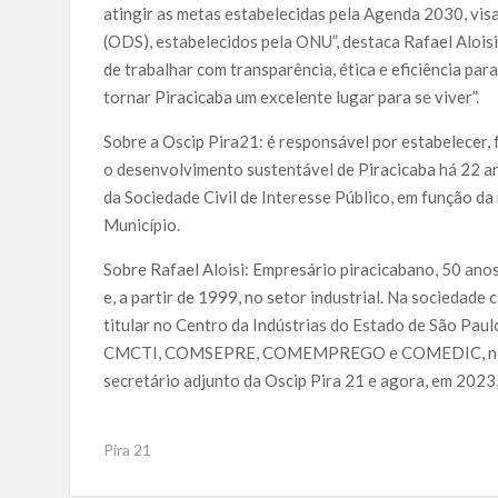
atingir as metas estabelecidas pela Agenda 2030, vi
(ODS), estabelecidos pela ONU”, destaca Rafael Alois
de trabalhar
com transparência
, ética e eficiência p
tornar Piracicaba um excelente lugar para se viver”.
S
obre
a Oscip Pira21: é responsável por estabelecer, 
o desenvolvimento sustentável de Piracicaba há 22 a
da Sociedade Civil de Interesse Público, em função d
Município.
Sobre Rafael Aloisi: Empresário piracicabano, 50 an
e, a partir de 1999, no setor industrial. Na sociedade 
titular no Centro da Indústrias do Estado de São Paul
CMCTI, COMSEPRE, COMEMPREGO e COMEDIC, no qual
secretário adjunto da Oscip Pira 21 e agora, em 2023,
Pira 21