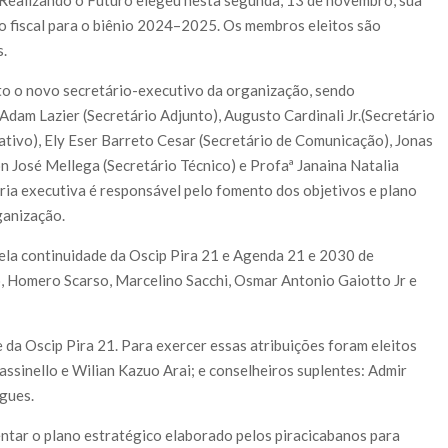
a Realizando o Futuro elegeu nesta segunda, 13 de novembro, sua
o fiscal para o biênio 2024
–
2025. Os membros eleitos são
s.
to o novo secretário-executivo da organização, sendo
Adam Lazier (Secretário Adjunto), Augusto Cardinali Jr.(Secretário
ativo), Ely Eser Barreto Cesar (Secretário de Comunicação), Jonas
on José Mellega (Secretário Técnico) e Profaª Janaina Natalia
ria executiva é responsável pelo fomento dos objetivos e plano
ganização.
ela continuidade da Oscip Pira 21 e Agenda 21 e 2030 de
o, Homero Scarso, Marcelino Sacchi, Osmar Antonio Gaiotto Jr e
e da Oscip Pira 21. Para exercer essas atribuições foram eleitos
assinello e Wilian Kazuo Arai; e conselheiros suplentes: Admir
gues.
entar o plano estratégico elaborado pelos piracicabanos para