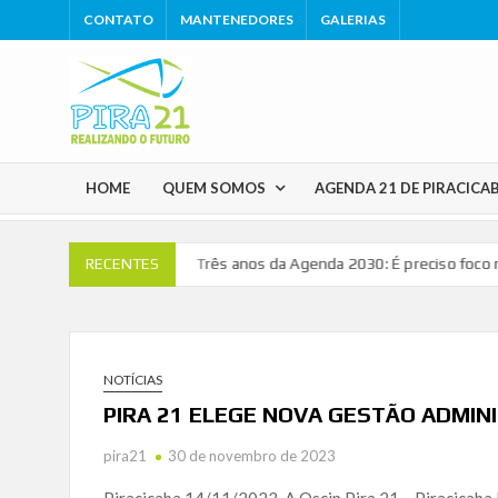
Skip
CONTATO
MANTENEDORES
GALERIAS
to
content
HOME
QUEM SOMOS
AGENDA 21 DE PIRACICA
efone: 19 98610-5256
Três anos da Agenda 2030: É preciso foco nas 
RECENTES
NOTÍCIAS
PIRA 21 ELEGE NOVA GESTÃO ADMINI
pira21
30 de novembro de 2023